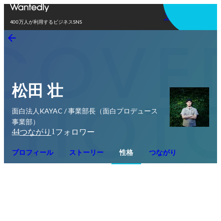
アプリを使う
400万人が利用するビジネスSNS
松田 壮
面白法人KAYAC / 事業部長（面白プロデュース
事業部）
44
1
つながり
フォロワー
プロフィール
ストーリー
性格
つながり