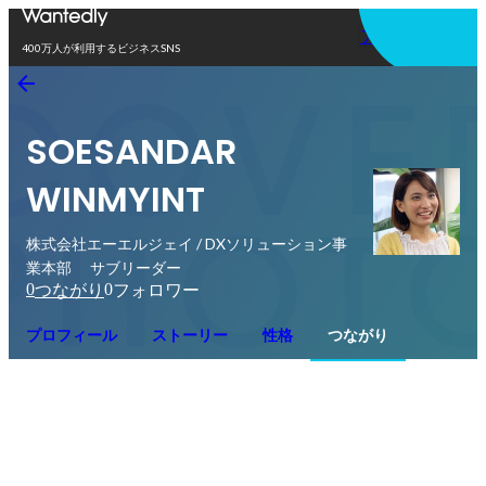
アプリを使う
400万人が利用するビジネスSNS
SOESANDAR
WINMYINT
株式会社エーエルジェイ / DXソリューション事
業本部 サブリーダー
0
0
つながり
フォロワー
プロフィール
ストーリー
性格
つながり