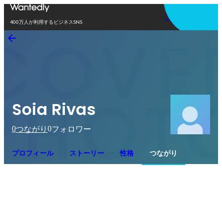
アプリを使う
400万人が利用するビジネスSNS
Soia Rivas
0
0
つながり
フォロワー
プロフィール
ストーリー
性格
つながり