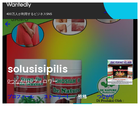
アプリを使う
400万人が利用するビジネスSNS
solusisipilis
0
0
つながり
フォロワー
プロフィール
ストーリー 1
性格
つながり