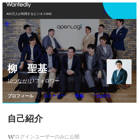
アプリを使う
400万人が利用するビジネスSNS
柳 聖基
10
1
つながり
フォロワー
プロフィール
ストーリー
性格
つながり
自己紹介
ログインユーザーのみに公開