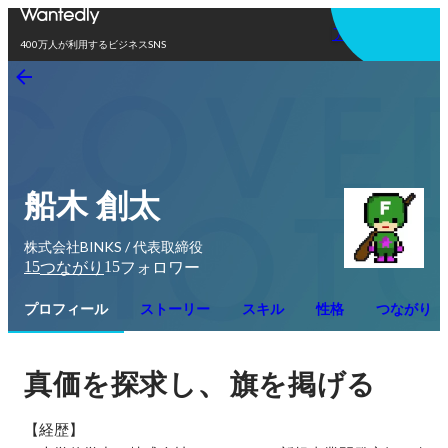
アプリを使う
400万人が利用するビジネスSNS
船木 創太
株式会社BINKS / 代表取締役
15
15
つながり
フォロワー
プロフィール
ストーリー
スキル
性格
つながり
、
真価を探求し
旗を掲げる
【経歴】
