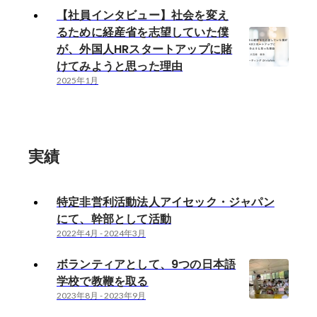
【社員インタビュー】社会を変え
るために経産省を志望していた僕
が、外国人HRスタートアップに賭
けてみようと思った理由
2025年1月
実績
特定非営利活動法人アイセック・ジャパン
にて、幹部として活動
2022年4月
-
2024年3月
ボランティアとして、9つの日本語
学校で教鞭を取る
2023年8月
-
2023年9月