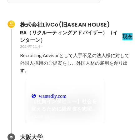
株式会社LivCo(旧ASEAN HOUSE)
RA（リクルーティングアドバイザー）（イ
現在
ンターン）
2024年11月
-
Recruiting Advisorとして人手不足の法人様に対して
外国人採用のご提案をし、外国人材の雇用を創り出
す。
wantedly.com
【社員インタビュー】社会を
変えるために経産省を志望し
ていた僕が、外国人HRスター
2025年1月
トアップに賭けてみようと思
った理由
大阪大学