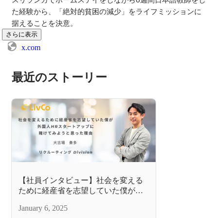
た経験から、「絶対的貧困の減少」をライフミッションに
据えることを決意。
さらに表示
x.com
最近のストーリー
【社員インタビュー】社会を変える
ために経産省を志望していた僕が、
外国人HRスタートアップに賭けてみ
January 6, 2025
ようと思った理由