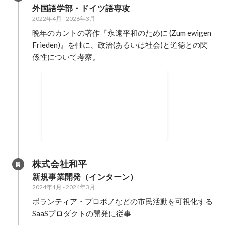
外国語学部・ドイツ語専攻
2022年4月
-
2026年3月
晩年のカントの著作『永遠平和のために (Zum ewigen 
Frieden)』を軸に、政治(あるいは社会)と道徳との関
係性について考察。
特定非営利活動法人アイセッ
ク・ジャパンにて、幹部とし
挑戦的かつ実戦的な経験を若者に
て活動
届け、価値観の変容を起こすこと
こそがこの世界に必要だという信
2022年4月
-
2024年3月
念のもと、海外インターンシップ
及びボランティアの運営を実行。
二年目は人事統括兼財務統括とし
株式会社和平
て、60名規模の会員の管理・育成
新規事業開発（インターン）
や委員会予算の策定及び決算を担
2024年1月
-
2024年3月
当。
ボランティア・プロボノなどの市民活動を可視化する
SaaSプロダクトの開発に従事