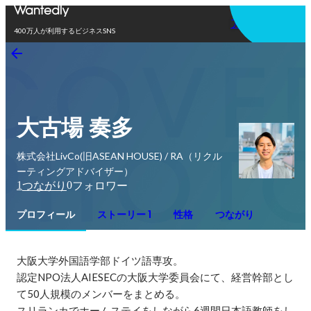
アプリを使う
400万人が利用するビジネスSNS
大古場 奏多
株式会社LivCo(旧ASEAN HOUSE) / RA（リクル
ーティングアドバイザー）
1
0
つながり
フォロワー
プロフィール
ストーリー 1
性格
つながり
大阪大学外国語学部ドイツ語専攻。

認定NPO法人AIESECの大阪大学委員会にて、経営幹部とし
て50人規模のメンバーをまとめる。

スリランカでホームステイをしながら6週間日本語教師をし