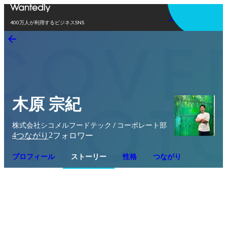
アプリを使う
400万人が利用するビジネスSNS
木原 宗紀
株式会社シコメルフードテック / コーポレート部
4
2
つながり
フォロワー
プロフィール
ストーリー
性格
つながり