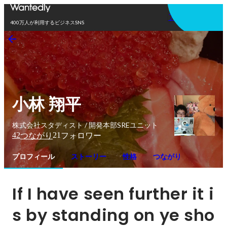
アプリを使う
400万人が利用するビジネスSNS
小林 翔平
株式会社スタディスト / 開発本部SREユニット
42
21
つながり
フォロワー
プロフィール
ストーリー
性格
つながり
If I have seen further it i
s by standing on ye sho