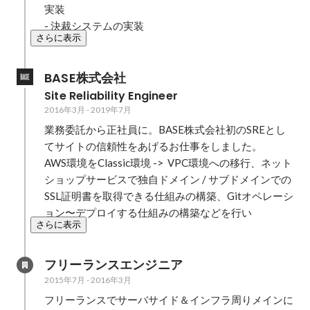
実装

- 決裁システムの実装
さらに表示
BASE株式会社
Site Reliability Engineer
2016年3月
-
2019年7月
業務委託から正社員に。BASE株式会社初のSREとし
てサイトの信頼性をあげるお仕事をしました。

AWS環境をClassic環境 ->  VPC環境への移行、ネット
ショップサービスで独自ドメイン / サブドメインでの
SSL証明書を取得できる仕組みの構築、Gitオペレーシ
ョン〜デプロイする仕組みの構築などを行い
さらに表示
フリーランスエンジニア
2015年7月
-
2016年3月
フリーランスでサーバサイド＆インフラ周りメインに