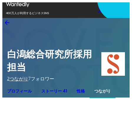
アプリを使う
400万人が利用するビジネスSNS
白潟総合研究所採用
担当
2
7
つながり
フォロワー
プロフィール
ストーリー 41
性格
つながり