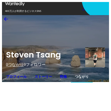
アプリを使う
400万人が利用するビジネスSNS
Steven Tsang
0
0
つながり
フォロワー
プロフィール
ストーリー
性格
つながり