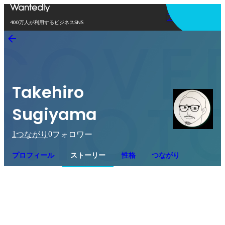
アプリを使う
400万人が利用するビジネスSNS
Takehiro
Sugiyama
1
0
つながり
フォロワー
プロフィール
ストーリー
性格
つながり