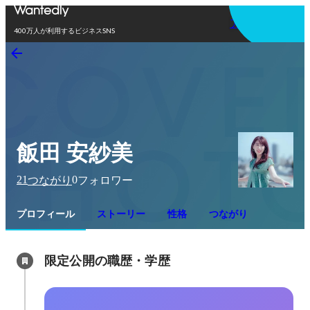
アプリを使う
400万人が利用するビジネスSNS
飯田 安紗美
21
0
つながり
フォロワー
プロフィール
ストーリー
性格
つながり
限定公開の職歴・学歴