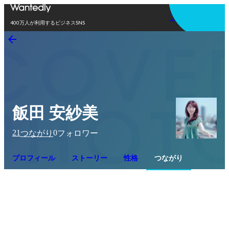
アプリを使う
400万人が利用するビジネスSNS
飯田 安紗美
21
0
つながり
フォロワー
プロフィール
ストーリー
性格
つながり