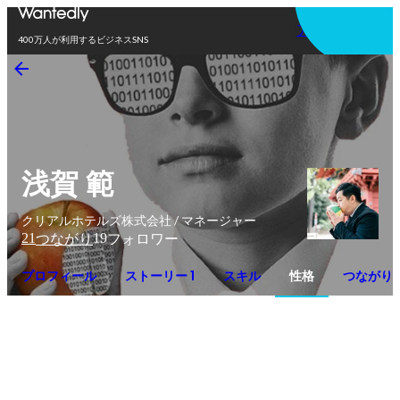
アプリを使う
400万人が利用するビジネスSNS
浅賀 範
クリアルホテルズ株式会社 / マネージャー
21
19
つながり
フォロワー
プロフィール
ストーリー 1
スキル
性格
つながり