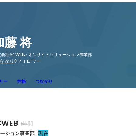
加藤 将
会社ACWEB / オンサイトソリューション事業部
0
ながり
フォロワー
リー
性格
つながり
WEB
1年間
ューション事業部
現在