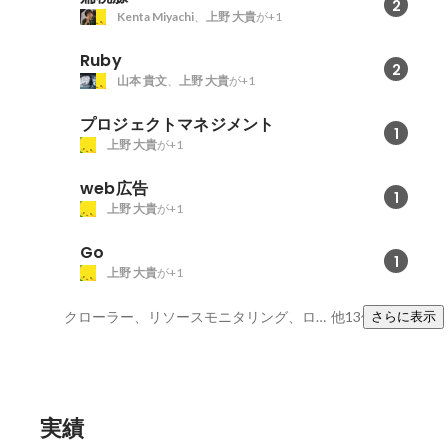
2
Kenta Miyachi
、
上野 大貴
が+1
Ruby
2
山本 貴文
、
上野 大貴
が+1
プロジェクトマネジメント
1
上野 大貴
が+1
web広告
1
上野 大貴
が+1
Go
1
上野 大貴
が+1
クローラー、リソースモニタリング、ログ収集
他13件
さらに表示
実績