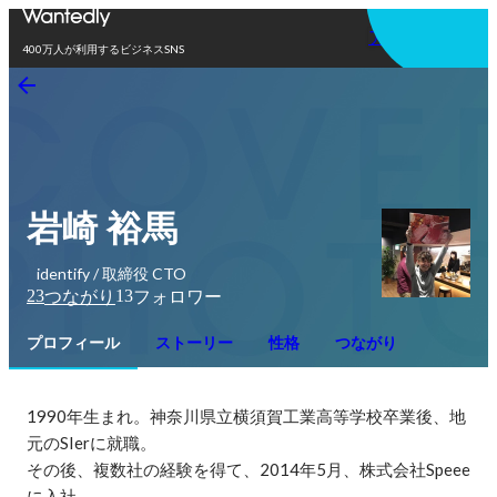
アプリを使う
400万人が利用するビジネスSNS
岩崎 裕馬
identify / 取締役 CTO
23
13
つながり
フォロワー
プロフィール
ストーリー
性格
つながり
1990年生まれ。神奈川県立横須賀工業高等学校卒業後、地
元のSIerに就職。

その後、複数社の経験を得て、2014年5月、株式会社Speee
に入社
