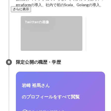
erraformの導入、社内で初のScala、Golangの導入、
さらに表示
特になし
Twitterの画像
https://twitt
限定公開の職歴・学歴
岩崎 裕馬さん
のプロフィールをすべて閲覧