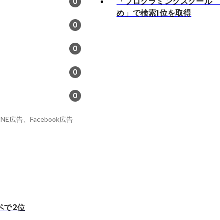
「プログラミングスクール
0
め」で検索1位を取得
0
0
0
0
E広告、Facebook広告
ペで2位