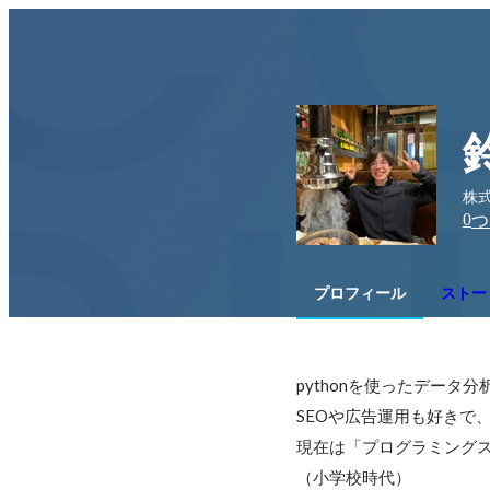
株式
0
つ
プロフィール
ストー
pythonを使ったデータ
SEOや広告運用も好きで
現在は「プログラミングス
（小学校時代）