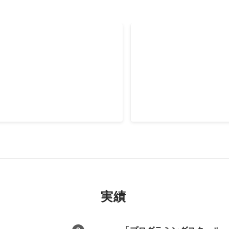
ール おすすめ」で検索1位を
データ分析コンペで2位
2021年3月
実績