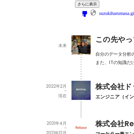
さらに表示
suzukiharumasa.gi
この先やっ
未来
自分のデータ分析
また、ITの知識
株式会社ド
2022年2月
-
現在
エンジニア（イ
株式会社Re
2021年4月
-
2021年12月
マーケター兼エ