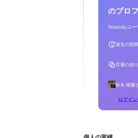
のプロ
Wantedl
過去の投
共通の知
鈴木 晴勝
ログイン
個人の実績