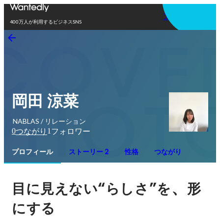
アプリを使う
400万人が利用するビジネスSNS
岡田 涼菜
NABLAS / リレーション
0
1
つながり
フォロワー
プロフィール
ストーリー 2
性格
つながり
“
”
、
目に見えない
らしさ
を
形
にする