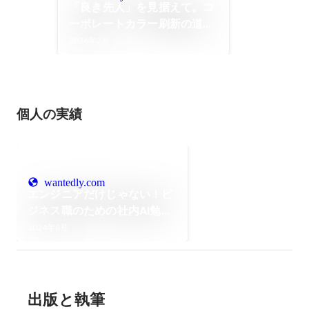
「良き先人」を見据えて。コ
ーポレートカラー刷新の道の
り
2026年2月
個人の実績
wantedly.com
エンジニアだけじゃない！ビ
ジネス職のための社内AI勉強
会
2024年8月
出版と執筆