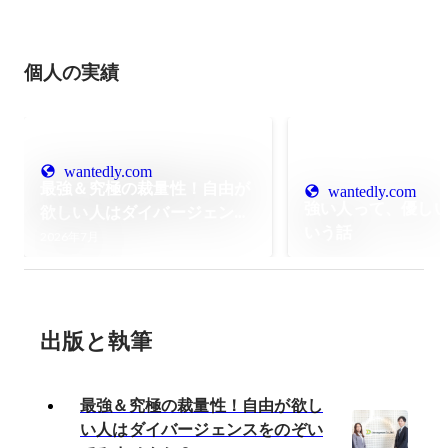
個人の実績
wantedly.com
最強＆究極の裁量性！自由が
wantedly.com
強い人って、優し
欲しい人はダイバージェンス
いう話
をのぞいてみませんか？
2026年7月
出版と執筆
最強＆究極の裁量性！自由が欲し
い人はダイバージェンスをのぞい