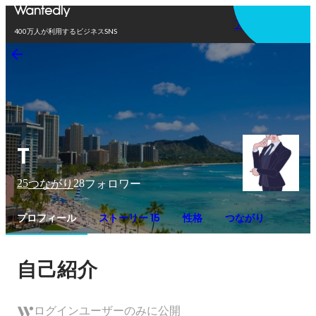
アプリを使う
400万人が利用するビジネスSNS
T
25
28
つながり
フォロワー
プロフィール
ストーリー 15
性格
つながり
自己紹介
ログインユーザーのみに公開