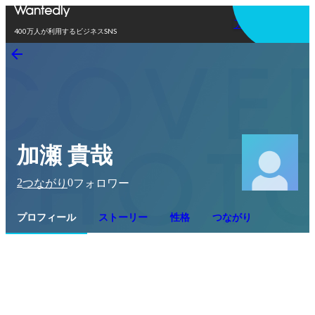
アプリを使う
400万人が利用するビジネスSNS
加瀬 貴哉
2
0
つながり
フォロワー
プロフィール
ストーリー
性格
つながり