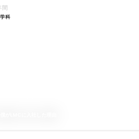
年間
物学科
僕がLMCに入社した理由