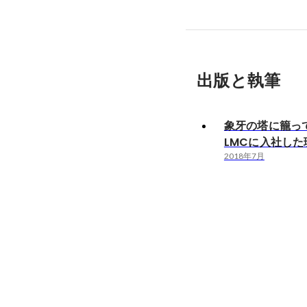
出版と執筆
象牙の塔に籠っ
LMCに入社した
2018年7月