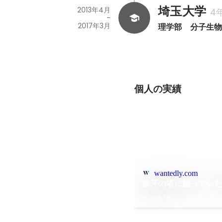
埼玉大学
2013年4月
4
-
2017年3月
理学部　分子生
個人の実績
wantedly.com
象牙の塔に籠っていた
2018年7月