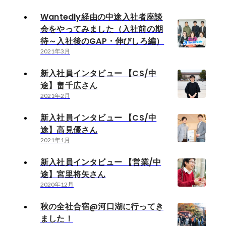
Wantedly経由の中途入社者座談
会をやってみました（入社前の期
待～入社後のGAP・伸びしろ編）
2021年3月
新入社員インタビュー 【CS/中
途】畠千広さん
2021年2月
新入社員インタビュー 【CS/中
途】高見優さん
2021年1月
新入社員インタビュー 【営業/中
途】宮里将矢さん
2020年12月
秋の全社合宿@河口湖に行ってき
ました！