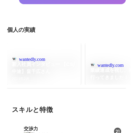
個人の実績
wantedly.com
新入社員インタビュー 【CS/
wantedly.com
業績達成を祝し、
中途】畠千広さん
行ってきました！
2021年2月
スキルと特徴
交渉力
21