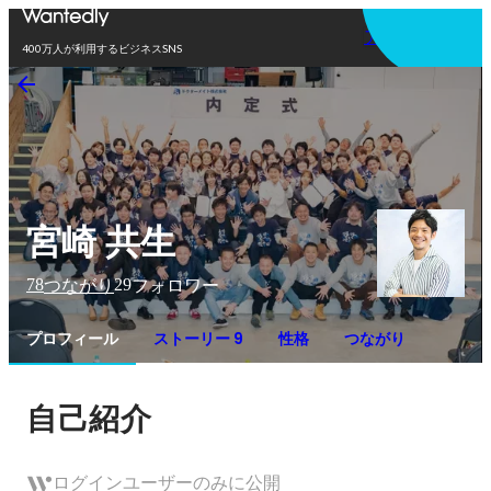
アプリを使う
400万人が利用するビジネスSNS
宮崎 共生
78
29
つながり
フォロワー
プロフィール
ストーリー 9
性格
つながり
自己紹介
ログインユーザーのみに公開