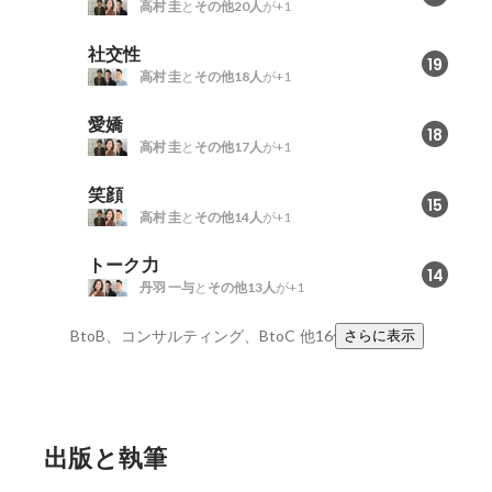
高村 圭
と
その他20人
が+1
社交性
19
高村 圭
と
その他18人
が+1
愛嬌
18
高村 圭
と
その他17人
が+1
笑顔
15
高村 圭
と
その他14人
が+1
トーク力
14
丹羽 一与
と
その他13人
が+1
BtoB、コンサルティング、BtoC
他16件
さらに表示
出版と執筆