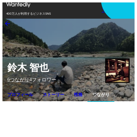
アプリを使う
400万人が利用するビジネスSNS
鈴木 智也
6
4
つながり
フォロワー
プロフィール
ストーリー
性格
つながり