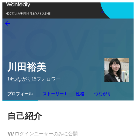
アプリを使う
400万人が利用するビジネスSNS
川田裕美
14
15
つながり
フォロワー
プロフィール
ストーリー 1
性格
つながり
自己紹介
ログインユーザーのみに公開