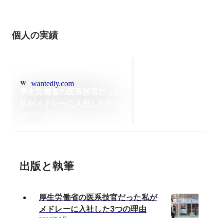
個人の実績
wantedly.com
厚生労働省の医系技官だった
私がメドレーに入社した3つ
の理由
2017年1月
出版と執筆
厚生労働省の医系技官だった私が
メドレーに入社した3つの理由