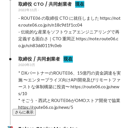
取締役 CTO / 共同創業者
現在
2022年11月
-
- ROUTE06 の取締役 CTO に就任しました https://not
e.route06.co.jp/n/n18c9d1f1cc04

- 伝統的な産業をソフトウェアエンジニアリングで再
定義する面白さ｜CTO 重岡正 https://note.route06.c
o.jp/n/n83dd0119c0eb
取締役 / 共同創業者
現在
2020年3月
* DXパートナーのROUTE06、15億円の資金調達を実
施 〜エンタープライズ向けAPI開発及びリモートファ
ーストな体制構築に投資〜 https://route06.co.jp/new
s/10

* そごう・西武とROUTE06がOMOストア開発で協業 
https://route06.co.jp/news/5
さらに表示