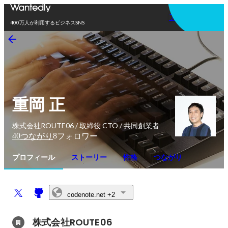
アプリを使う
400万人が利用するビジネスSNS
重岡 正
株式会社ROUTE06 / 取締役 CTO / 共同創業者
40
8
つながり
フォロワー
プロフィール
ストーリー
性格
つながり
codenote.net
+2
株式会社ROUTE06