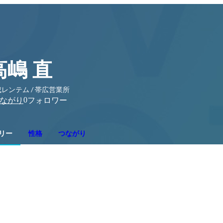
高嶋 直
レンテム / 帯広営業所
0
ながり
フォロワー
リー
性格
つながり