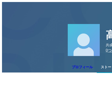
共成
0
つ
プロフィール
ストー