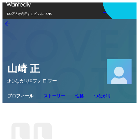
アプリを使う
400万人が利用するビジネスSNS
山崎 正
0
0
つながり
フォロワー
プロフィール
ストーリー
性格
つながり