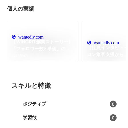
個人の実績
wantedly.com
【WINGRIT創業ストーリー】
wantedly.com
【社員インタビュ
「フォロワー数×単価」の枠
ロン集客支援から
売りに感じた違和感。PR出身
2026年4月
エンサーマーケテ
の自分たちが、マンションの
前線へ。僕がWING
一室から「UGC DRIVEN.」
だ理由
なマーケティングの最適解に
挑むまで。
スキルと特徴
ポジティブ
0
学習欲
0