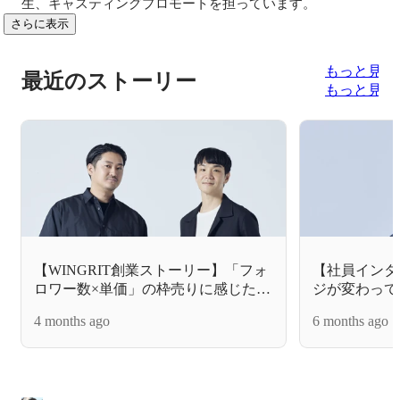
生、キャスティングプロモートを担っています。
さらに表示
もっと見る
最近のストーリー
もっと見る
【WINGRIT創業ストーリー】「フォ
【社員インタ
ロワー数×単価」の枠売りに感じた違
ジが変わって
和感。PR出身の自分たちが、マンシ
い。「やる気
4 months ago
6 months ago
ョンの一室から「UGC DRIVEN.」な
れる場所
マーケティングの最適解に挑むま
で。