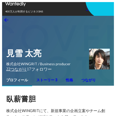
アプリを使う
400万人が利用するビジネスSNS
見雪 太亮
株式会社WINGRIT / Business producer
22
17
つながり
フォロワー
プロフィール
ストーリー 3
性格
つながり
臥薪嘗胆
株式会社WINGRITにて、新規事業の企画立案やチーム創