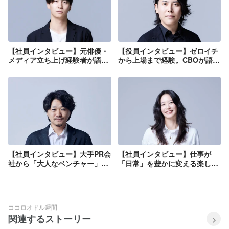
【社員インタビュー】元俳優・
【役員インタビュー】ゼロイチ
メディア立ち上げ経験者が語
から上場まで経験。CBOが語る
る、WINGRITで獲得した「組織
「UGC領域」の未来とウィング
全体を動かす視座」
リットの強さとは。
【社員インタビュー】大手PR会
【社員インタビュー】仕事が
社から「大人なベンチャー」
「日常」を豊かに変える楽し
へ。 ウィングリットで体感す
さ。WINGRITで叶えたキャリア
る、ビジネスのリアルと“スマ
観の転換
ートマッチョ”な働き方
ココロオドル瞬間
関連するストーリー