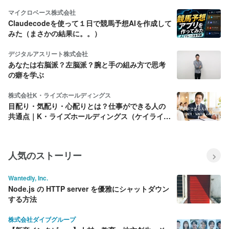
マイクロベース株式会社
Claudecodeを使って１日で競馬予想AIを作成して
みた（まさかの結果に。。）
デジタルアスリート株式会社
あなたは右脳派？左脳派？腕と手の組み方で思考
の癖を学ぶ
株式会社K・ライズホールディングス
目配り・気配り・心配りとは？仕事ができる人の
共通点｜K・ライズホールディングス（ケイライ
ズ)
人気のストーリー
Wantedly, Inc.
Node.js の HTTP server を優雅にシャットダウン
する方法
株式会社ダイブグループ