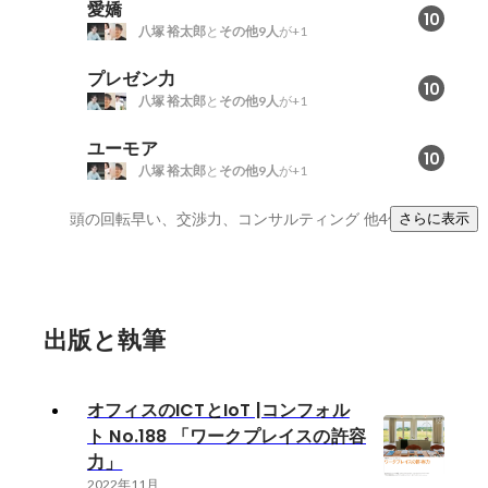
愛嬌
10
八塚 裕太郎
と
その他9人
が+1
プレゼン力
10
八塚 裕太郎
と
その他9人
が+1
ユーモア
10
八塚 裕太郎
と
その他9人
が+1
頭の回転早い、交渉力、コンサルティング
他4件
さらに表示
出版と執筆
オフィスのICTとIoT |コンフォル
ト No.188 「ワークプレイスの許容
力」
2022年11月