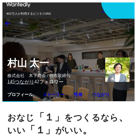
アプリを使う
400万人が利用するビジネスSNS
村山 太一
株式会社 木下商会 / 代表取締役
145
42
つながり
フォロワー
プロフィール
ストーリー
性格
つながり
「１」
、
おなじ
をつくるなら
「１」
。
いい
がいい