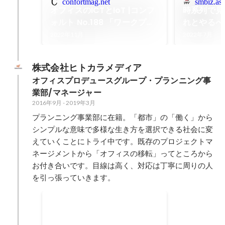
confortmag.net
smbiz.as
オフィスのICTとIoT |コンフ
時系列で見
ォルト No.188 「ワークプレ
れとやるべ
イスの許容力」
徹底紹介
2022年11月
2022年7月
株式会社ヒトカラメディア
オフィスプロデュースグループ・プランニング事
業部/マネージャー
2016年9月
-
2019年3月
プランニング事業部に在籍。「都市」の「働く」から
シンプルな意味で多様な生き方を選択できる社会に変
えていくことにトライ中です。既存のプロジェクトマ
ネージメントから「オフィスの移転」ってところから
お付き合いです。目線は高く、対応は丁寧に周りの人
を引っ張っていきます。
第33回日経ニューオフィス賞 四
国ニューオフィス推進賞