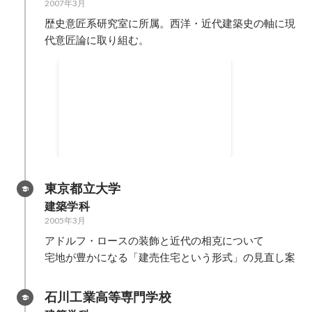
2007年3月
歴史意匠系研究室に所属。西洋・近代建築史の軸に現
代意匠論に取り組む。
月ビル プロジェクト
小林研究室在籍時代の実施を伴っ
たプロジェクト。 ALC３階立ての
雑居をビルを住居にコンバージョ
ンした。 基本計画から現場管理ま
で行う。
東京都立大学
建築学科
2005年3月
アドルフ・ロースの装飾と近代の相克について

宅地が豊かになる「建売住宅という形式」の見直し案
石川工業高等専門学校