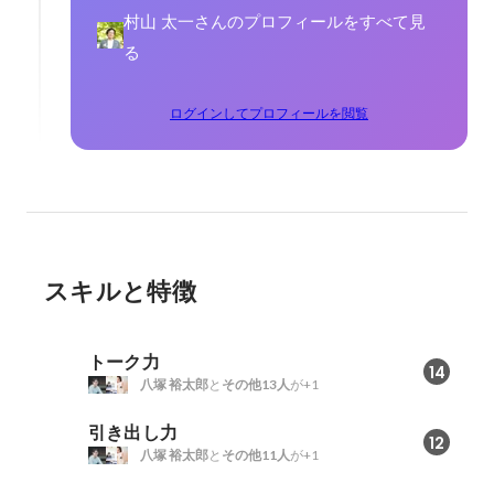
村山 太一さんのプロフィールをすべて見
る
ログインしてプロフィールを閲覧
スキルと特徴
トーク力
14
八塚 裕太郎
と
その他13人
が+1
引き出し力
12
八塚 裕太郎
と
その他11人
が+1