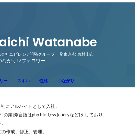
aichi Watanabe
会社ユビレジ / 開発グループ
東京都 東村山市
12
つながり
フォロワー
リー
スキル
性格
つながり
会社にアルバイトとして入社。

(言語はphp,html,css,jqueryなど)をしており、

、

ジなどの作成、修正、管理。