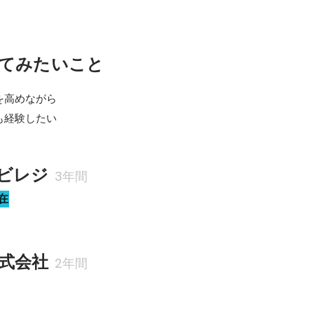
てみたいこと
高めながら

も経験したい
ビレジ
3年間
在
式会社
2年間