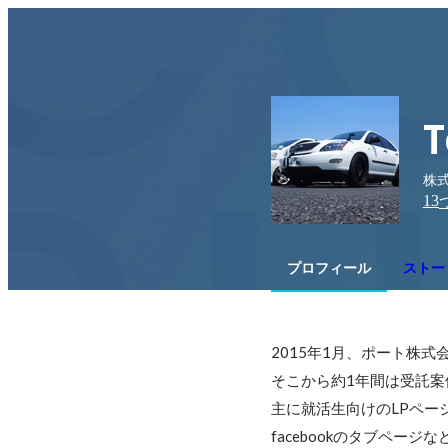
T
株式
13
プロフィール
ストー
2015年1月、ポート株式
そこから約1年間は受託案件の業務
主に就活生向けのLPページ
facebookのタブペー