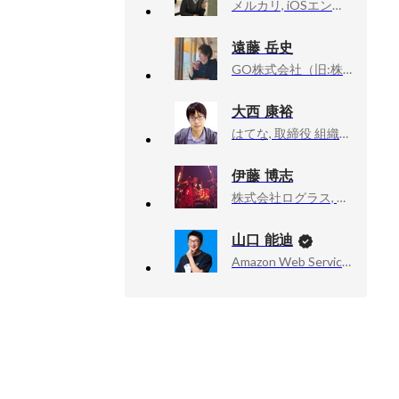
メルカリ, iOSエンジニア
遠藤 岳史
GO株式会社（旧:株式会社Mobility Technologies）, ProductDesigner / プロダクトマネジメント本部 プロダクトデザイングループ
大西 康裕
はてな, 取締役 組織・基盤開発本部長
伊藤 博志
株式会社ログラス, 執行役員CTO
山口 能迪
Amazon Web Services, Inc., Senior Developer Advocate