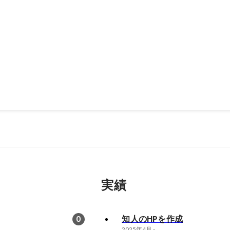
アリングから、ページデザイン、コーディング、ページ構成の提案等を1人
し、サイト公開。
実績
知人のHPを作成
0
2025年4月
-