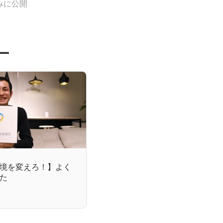
みに公開
ー
境を変えろ！】よく
た