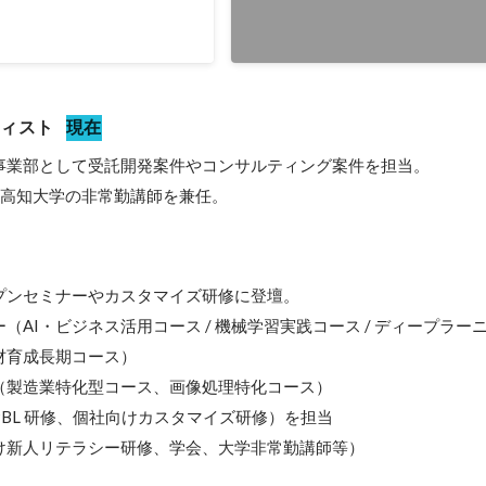
2022年12月
-
2023年3月
ティスト
現在
事業部として受託開発案件やコンサルティング案件を担当。

〜母校高知大学の非常勤講師を兼任。
プンセミナーやカスタマイズ研修に登壇。

（AI・ビジネス活用コース / 機械学習実践コース / ディープラー
人材育成長期コース）

（製造業特化型コース、画像処理特化コース）

BL 研修、個社向けカスタマイズ研修）を担当

け新人リテラシー研修、学会、大学非常勤講師等）