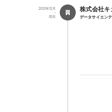
株式会社キ
2021年12月
-
現在
データサイエン
社内開発
LLM (Azure Ope
2023年3月
受託開発
AI-OCR を用
2023年3月