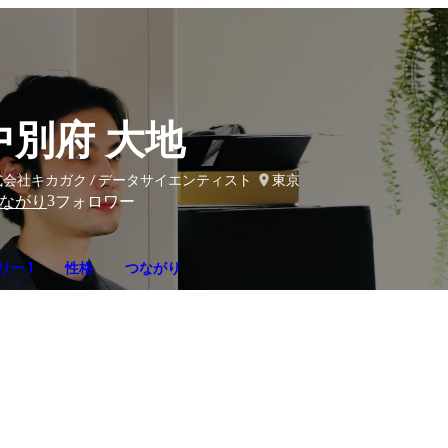
中別府 大地
式会社キカガク / データサイエンティスト
東京
3
ながり
フォロワー
ー 1
性格
つながり