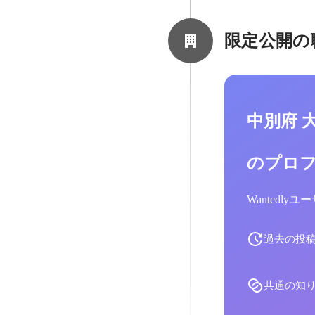
限定公開の
中別府 
のプロ
Wantedl
過去の投
共通の知