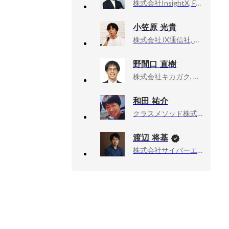
株式会社InsightX, Forward Deployed Engineer
小笠原 光貴
株式会社JX通信社, CTO
野間口 直樹
株式会社キカガク, AI開発事業部
和田 祐介
クラスメソッド株式会社, エンジニア
渡辺 将基
株式会社サイバーエージェント, 新R25編集長