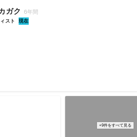
カガク
6年間
ティスト
現在
nAI Service) を用いた社内 QA Bot 開発
受託開発
いた製品の印字検査自動化検証
オンラインコミュニケーションツ
を用いた分析と社員のエンゲージ
+9件をすべて見る
デルの作成