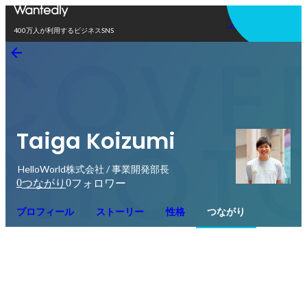
アプリを使う
400万人が利用するビジネスSNS
Taiga Koizumi
HelloWorld株式会社 / 事業開発部長
0
0
つながり
フォロワー
プロフィール
ストーリー
性格
つながり