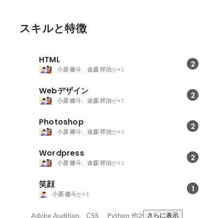
スキルと特徴
HTML
2
小原 健斗
、
金森 祥治
が+1
Webデザイン
2
小原 健斗
、
金森 祥治
が+1
Photoshop
2
小原 健斗
、
金森 祥治
が+1
Wordpress
2
小原 健斗
、
金森 祥治
が+1
笑顔
1
小原 健斗
が+1
Adobe Audition、CSS 、Python
他2件
さらに表示