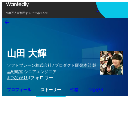
アプリを使う
400万人が利用するビジネスSNS
山田 大輝
ソフトブレーン株式会社 / プロダクト開発本部 製
品戦略室 シニアエンジニア
3
3
つながり
フォロワー
プロフィール
ストーリー
性格
つながり