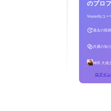
のプロ
Wantedl
過去の投
共通の知
神田 大成
ログイン