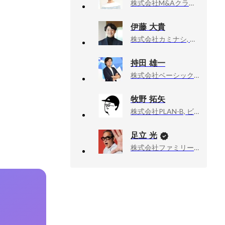
株式会社M&Aクラウド, 執行役員CTO
伊藤 大貴
株式会社カミナシ, プロダクト本部
持田 雄一
株式会社ベーシック, SaaS事業部 セールス部長
牧野 拓矢
株式会社PLAN-B, ビジネスディベロップメント部 SNS領域ブランド統括責任者
足立 光
株式会社ファミリーマート, チーフ・マーケティング・オフィサー（CMO）