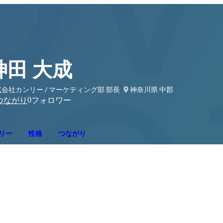
神田 大成
会社カンリー / マーケティング部 部長
神奈川県 中郡
0
つながり
フォロワー
リー
性格
つながり