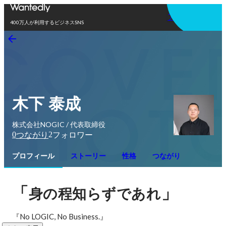
アプリを使う
400万人が利用するビジネスSNS
木下 泰成
株式会社NOGIC / 代表取締役
0
2
つながり
フォロワー
プロフィール
ストーリー
性格
つながり
「
」
身の程知らずであれ
『No LOGIC, No Business.』