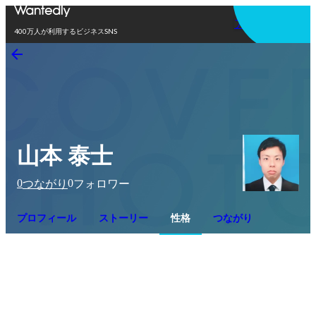
アプリを使う
400万人が利用するビジネスSNS
山本 泰士
0
0
つながり
フォロワー
プロフィール
ストーリー
性格
つながり