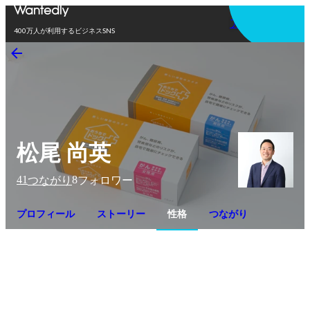
アプリを使う
400万人が利用するビジネスSNS
松尾 尚英
41
8
つながり
フォロワー
プロフィール
ストーリー
性格
つながり