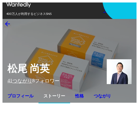
アプリを使う
400万人が利用するビジネスSNS
松尾 尚英
41
8
つながり
フォロワー
プロフィール
ストーリー
性格
つながり