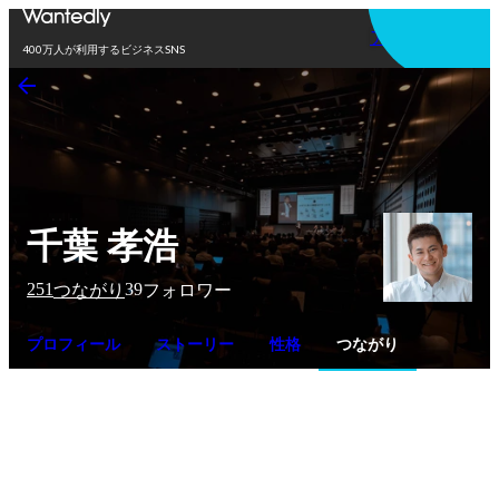
アプリを使う
400万人が利用するビジネスSNS
千葉 孝浩
251
39
つながり
フォロワー
プロフィール
ストーリー
性格
つながり