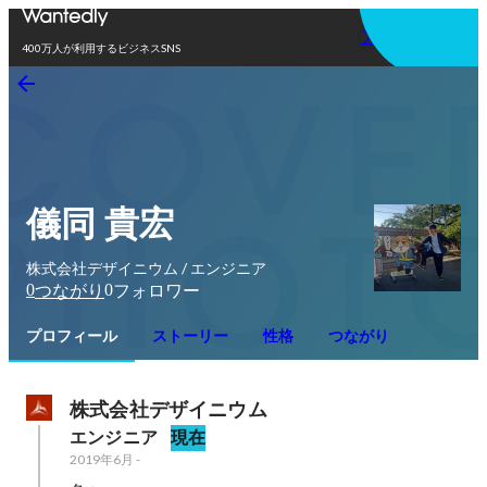
アプリを使う
400万人が利用するビジネスSNS
儀同 貴宏
株式会社デザイニウム / エンジニア
0
0
つながり
フォロワー
プロフィール
ストーリー
性格
つながり
株式会社デザイニウム
エンジニア
現在
2019年6月
-