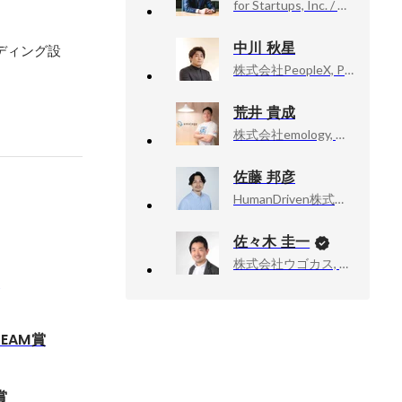
for Startups, Inc. / フォースタートアップス株式会社, ヒューマンキャピタリスト マネージャー
中川 秋星
ディング設
株式会社PeopleX, PeopleAgent Head of Agent
荒井 貴成
株式会社emology, 代表取締役
佐藤 邦彦
HumanDriven株式会社, 代表取締役 CEO
佐々木 圭一
株式会社ウゴカス, 代表取締役
賞
TEAM賞
賞