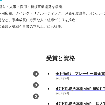
経営・人事・採用・新規事業開発を横断。

採用広報、ダイレクトリクルーティング、評価制度改善、オンボー
善など、事業成長に必要な人・組織づくりを推進。

の新規人材紹介事業の立ち上げにも従事。
受賞と資格
全社顕彰 プレーヤー賞金
0
2019年9月
0
47下期統括本部MVP BEST 
2019年8月
0
47下期統括本部MVP 個人