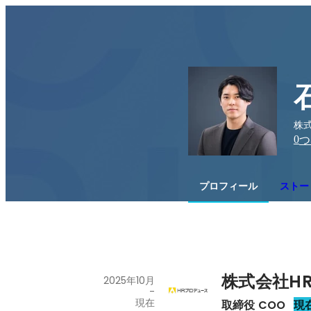
株式
0
つ
プロフィール
ストー
株式会社H
2025年10月
-
現在
取締役 COO
現