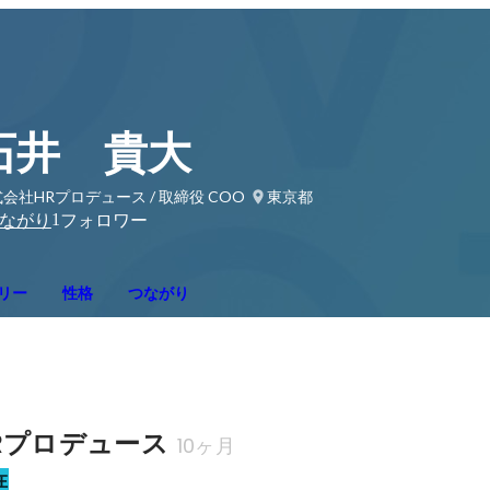
石井 貴大
会社HRプロデュース / 取締役 COO
東京都
1
ながり
フォロワー
リー
性格
つながり
Rプロデュース
10ヶ月
在