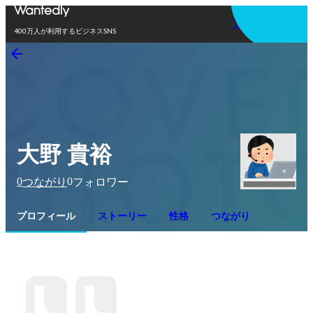
アプリを使う
400万人が利用するビジネスSNS
大野 貴裕
0
0
つながり
フォロワー
プロフィール
ストーリー
性格
つながり