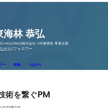
東海林 恭弘
RO HOLDINGS株式会社 / MS事業部
東京都
2
ながり
フォロワー
リー
性格
つながり
PM
技術を繋ぐ
れの32歳です。
