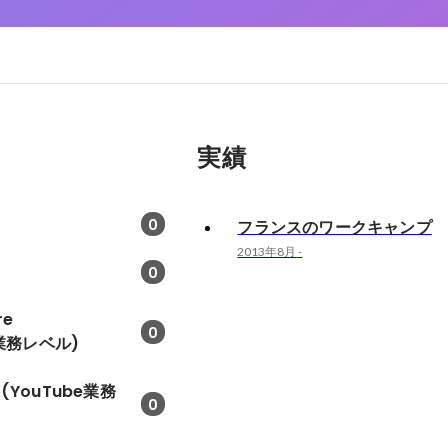
実績
0
フランスのワークキャンプ
2013年8月
-
0
re
0
e業務レベル)
o X(YouTube業務
0