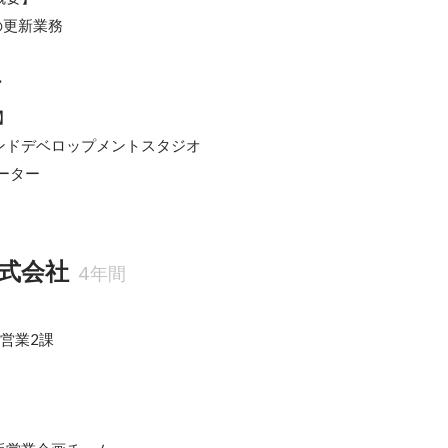
の更新業務
ー


ンドデベロップメントスタジオ

ーター
式会社
4年間
営業2課