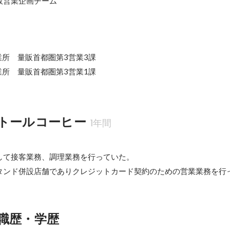
販営業企画チーム
営業所　量販首都圏第3営業3課

営業所　量販首都圏第3営業1課
トールコーヒー
1年間
して接客業務、調理業務を行っていた。

タンド併設店舗でありクレジットカード契約のための営業業務を行
職歴・学歴