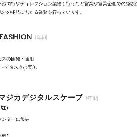
商談同行やディレクション業務も行うなど営業や営業企画での経験
以外の多岐にわたる業務を行っています。
 FASHION
1年間
スの開発・運用

ントでタスクの実施
マジカデジタルスケープ
1年間
常駐）
ンターに常駐

要】
