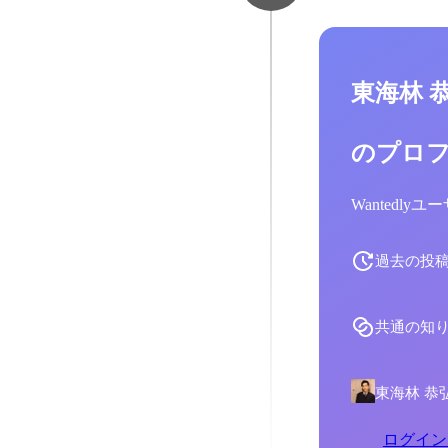
東海林 
のプロ
Wantedl
過去の投
共通の知
東海林 恭
ログイン