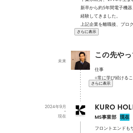
新卒から約5年間電子機
経験してきました。

上記企業を離職後、プロ
さらに表示
この先やっ
未来
仕事

○常に学び続ける
さらに表示
KURO HO
2024年9月
-
現在
MS事業部
現在
フロントエンドも