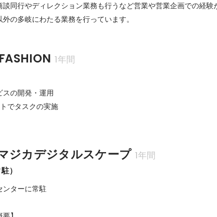
商談同行やディレクション業務も行うなど営業や営業企画での経験
以外の多岐にわたる業務を行っています。
 FASHION
1年間
スの開発・運用

ントでタスクの実施
マジカデジタルスケープ
1年間
常駐）
ンターに常駐

要】
