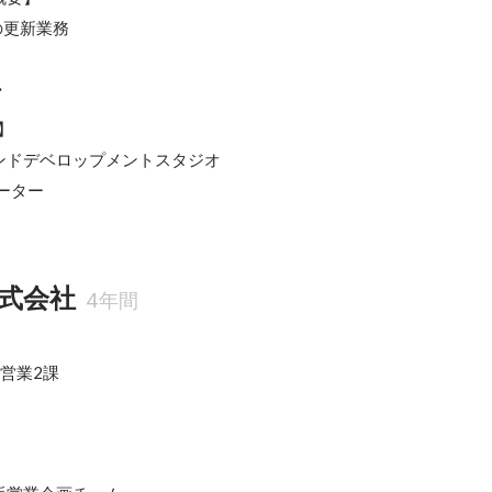
の更新業務
ー


ンドデベロップメントスタジオ

ーター
式会社
4年間
営業2課