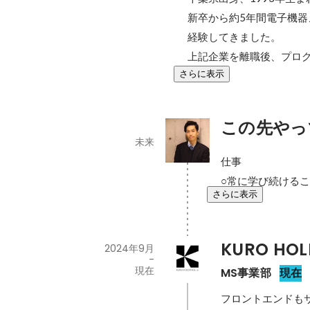
新卒から約5年間電子機
経験してきました。

上記企業を離職後、プロ
さらに表示
この先やっ
未来
仕事

○常に学び続ける
さらに表示
KURO HO
2024年9月
-
現在
MS事業部
現在
フロントエンドも