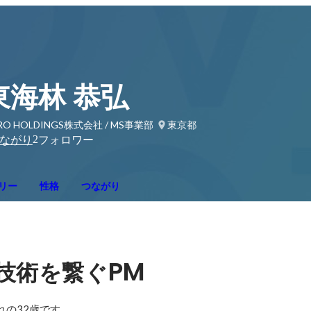
東海林 恭弘
RO HOLDINGS株式会社 / MS事業部
東京都
2
ながり
フォロワー
リー
性格
つながり
PM
技術を繋ぐ
れの32歳です。
