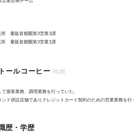
販営業企画チーム
営業所　量販首都圏第3営業3課

営業所　量販首都圏第3営業1課
トールコーヒー
1年間
して接客業務、調理業務を行っていた。

タンド併設店舗でありクレジットカード契約のための営業業務を行
職歴・学歴