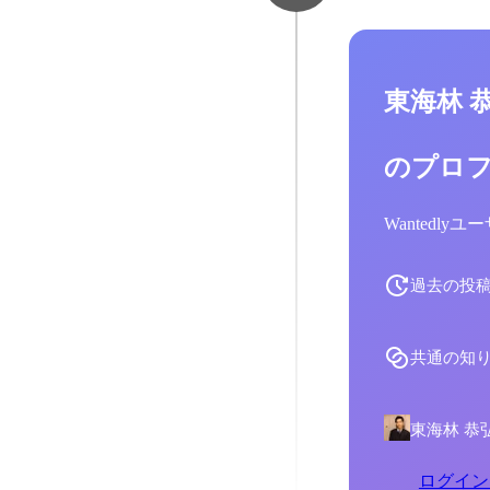
東海林 
のプロ
Wantedl
過去の投
共通の知
東海林 恭
ログイン