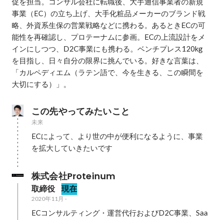
促を担当。コンサル会社に転職後、大手通信事業者の新規
事業（EC）の立ち上げ、大手化粧品メーカーのブランド戦
略、外資系生保の営業戦略などに携わる。あるときECの可
能性を再確認し、プロテーナムに参画。ECの上流設計をメ
インにしつつ、D2C事業にも携わる。ベンチプレス120kg
を目指し、日々自分の限界に挑んでいる。好きな言葉は、
「カルペディエム（ラテン語で、今を生きる、この瞬間を
大切にする）」。
この先やってみたいこと
未来
ECによって、より世の中が便利になるように、事業
を拡大していきたいです
株式会社Proteinum
取締役
現在
2020年11月
-
ECコンサルティング・運営代行およびD2C事業、Saa