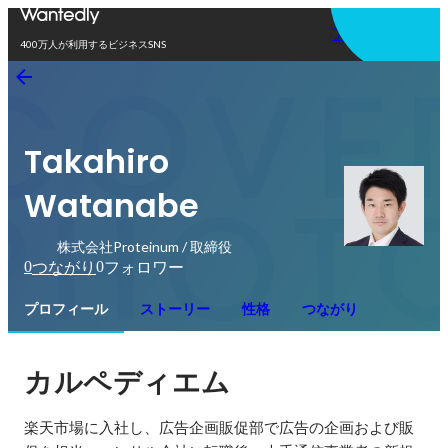
アプリを使う
400万人が利用するビジネスSNS
Takahiro
Watanabe
株式会社Proteinum / 取締役
0
0
つながり
フォロワー
プロフィール
ストーリー
性格
つながり
カルペディエム
楽天市場に入社し、広告企画販促部で広告の企画および販