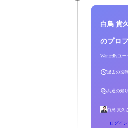
白鳥 貴
のプロ
Wantedl
過去の投
共通の知
白鳥 貴久
ログイン