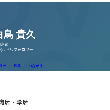
白鳥 貴久
東京都
0
ながり
フォロワー
リー
性格
つながり
職歴・学歴