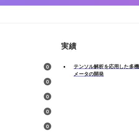
実績
テンソル解析を応用した多
0
メータの開発
0
0
）
0
0