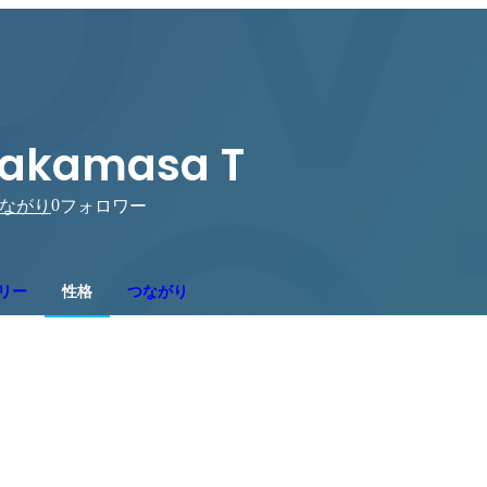
akamasa T
0
ながり
フォロワー
リー
性格
つながり